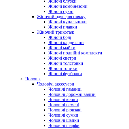
Жіночі блузки
Жіночі комбінезони
Жіночі сукні
Жіночий одяг для пляжу
Жіночі купальники
Жіночі плавки
Жіночий трикотаж
Жіночі боді
Жіночі кардигани
Жіночі майки
Жіночі подвійні комплекти
Жіночі светри
Жіночі толстовки
Жіночі топики
Жіночі футболки
Чоловік
Чоловічі аксесуари
Чоловічі гаманці
Чоловічі дорожні валізи
Чоловічі кепки
Чоловічі ремені
Чоловічі рюкзакі
Чоловічі сумки
Чоловічі шапки
Чоловічі шарфи