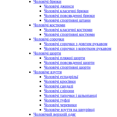
Чоловічі брюки
Чоловічі джинси
Чоловічі класичні брюки
Чоловічі повсякденні брюки
Чоловічі спортивні штани
Чоловічі костюми
Чоловічі класичні костюми
Чоловічі спортивні костюми
Чоловічі сорочки
Чоловічі сорочки з довгим рукавом
Чоловічі сорочки з коротким рукавом
Чоловічі шорти
Чоловічі пляжні шорти
Чоловічі повсякденні шорти
Чоловічі спортивні шорти
Чоловіче взуття
Чоловічі еспадрільї
Чоловічі кросівки
Чоловічі сандалі
Чоловічі сліпони
Чоловічі тапочки і шльопанці
Чоловічі туфлі
Чоловічі черевики
Чоловіче взуття на шнурівці
Чоловічий верхній одяг