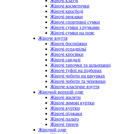
Жіночі клатчі
Жіночі косметички
Жіночі кросбоді
Жіночі рюкзаки
Жіночі спортивні сумки
Жіночі сумки з ручками
Жіночі сумки на пояс
Жіноче взуття
Жіночі босоніжки
Жіночі еспадрільї
Жіночі кросівки
Жіночі сандалі
Жіночі тапочки та шльопанці
Жіночі туфлі на підборах
Жіночі чоботи на шнурках
Жіночі чоботи та черевики
Жіноче класичне взуття
Жіночий верхній одяг
Жіночі жилети
Жіночі зимові куртки
Жіночі куртки
Жіночі піджаки
Жіночі пальто
Жіночі тренчі
Жіночий одяг