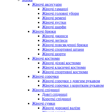
Жіночі аксесуари
Жіночі гаманці
Жіночі головні убори
Жіночі ремені
Жіночі хустки
Жіночі шарфи
Жіночі брюки
Жіночі джинси
Жіночі легінси
Жіночі повсякденні брюки
Жіночі спортивні штани
Жіночі шорти
Жіночі костюми
Жіночі ділові костюми
Жіночі класичні костюми
Жіночі спортивні костюми
Жіночі сорочки
Жіночі сорочки з довгим рукавом
Жіночі сорочки з коротким рукавом
Жіночі спідниці
Довгі спідниці
Короткі спідниці
Жіночі сумки
Жіночі дорожні валізи