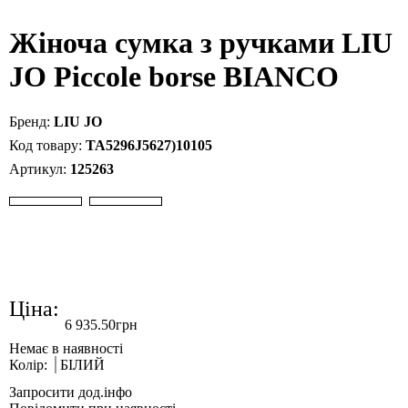
Жіноча сумка з ручками LIU
JO Piccole borse BIANCO
LIU JO
TA5296J5627)10105
125263
Ціна:
6 935
.
50
грн
Колір:
БІЛИЙ
Запросити дод.інфо