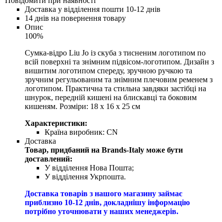
Повідомити при наявності
Доставка у відділення пошти 10-12 днів
14 днів на повернення товару
Опис
100%
Сумка-відро Liu Jo із скуба з тисненим логотипом по
всій поверхні та знімним підвісом-логотипом. Дизайн з
вишитим логотипом спереду, зручною ручкою та
зручним регульованим та знімним плечовим ременем з
логотипом. Практична та стильна завдяки застібці на
шнурок, передній кишені на блискавці та боковим
кишеням. Розміри: 18 x 16 x 25 см
Характеристики:
Країна виробник:
CN
Доставка
Товар, придбаний на Brands-Italy може бути
доставлений:
У відділення Нова Пошта;
У відділення Укрпошта.
Доставка товарів з нашого магазину займає
приблизно 10-12 днів, докладнішу інформацію
потрібно уточнювати у наших менеджерів.