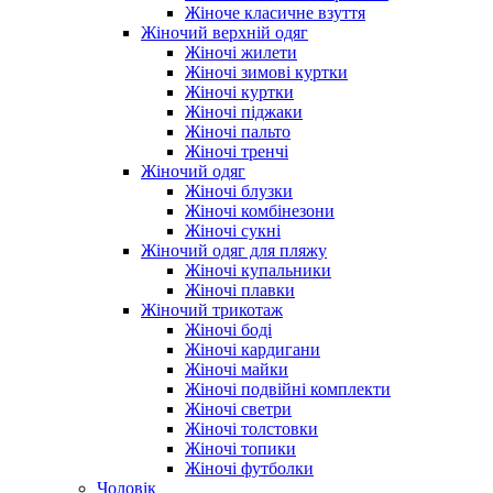
Жіноче класичне взуття
Жіночий верхній одяг
Жіночі жилети
Жіночі зимові куртки
Жіночі куртки
Жіночі піджаки
Жіночі пальто
Жіночі тренчі
Жіночий одяг
Жіночі блузки
Жіночі комбінезони
Жіночі сукні
Жіночий одяг для пляжу
Жіночі купальники
Жіночі плавки
Жіночий трикотаж
Жіночі боді
Жіночі кардигани
Жіночі майки
Жіночі подвійні комплекти
Жіночі светри
Жіночі толстовки
Жіночі топики
Жіночі футболки
Чоловік