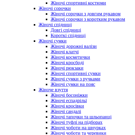
Жіночі спортивні костюми
Жіночі сорочки
Жіночі сорочки з довгим рукавом
Жіночі сорочки з коротким рукавом
Жіночі спідниці
Довгі спідниці
Короткі спідниці
Жіночі сумки
Жіночі дорожні валізи
Жіночі клатчі
Жіночі косметички
Жіночі кросбоді
Жіночі рюкзаки
Жіночі спортивні сумки
Жіночі сумки з ручками
Жіночі сумки на пояс
Жіноче взуття
Жіночі босоніжки
Жіночі еспадрільї
Жіночі кросівки
Жіночі сандалі
Жіночі тапочки та шльопанці
Жіночі туфлі на підборах
Жіночі чоботи на шнурках
Жіночі чоботи та черевики