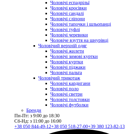
Чоловічі еспадрільї
Чоловічі кросівки
Чоловічі сандалі
Чоловічі сліпони
Чоловічі тапочки і шльопанці
Чоловічі туфлі
Чоловічі черевики
Чоловіче взуття на шнурівці
Чоловічий верхній одяг
Чоловічі жилети
Чоловічі зимові куртки
Чоловічі куртки
Чоловічі піджаки
Чоловічі пальта
Чоловічий трикотаж
Чоловічі кардигани
Чоловічі поло
Чоловічі светри
Чоловічі толстовки
Чоловічі футболки
Бренди
Пн-Пт: з 9:00 до 18:30
Сб-Нд: з 11:00 до 16:00
+38 050 844-49-12
+38 050 518-27-00
+39 380 123-82-13