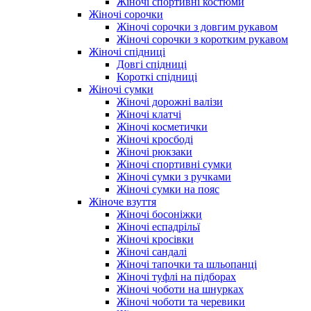
Жіночі спортивні костюми
Жіночі сорочки
Жіночі сорочки з довгим рукавом
Жіночі сорочки з коротким рукавом
Жіночі спідниці
Довгі спідниці
Короткі спідниці
Жіночі сумки
Жіночі дорожні валізи
Жіночі клатчі
Жіночі косметички
Жіночі кросбоді
Жіночі рюкзаки
Жіночі спортивні сумки
Жіночі сумки з ручками
Жіночі сумки на пояс
Жіноче взуття
Жіночі босоніжки
Жіночі еспадрільї
Жіночі кросівки
Жіночі сандалі
Жіночі тапочки та шльопанці
Жіночі туфлі на підборах
Жіночі чоботи на шнурках
Жіночі чоботи та черевики