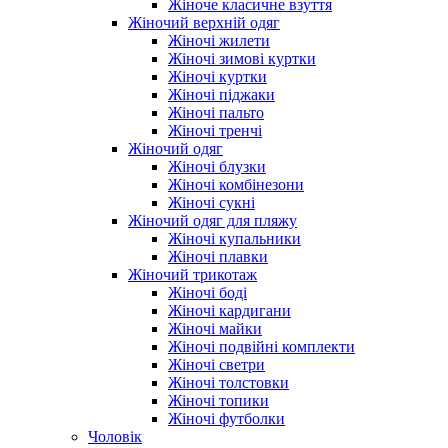
Жіноче класичне взуття
Жіночий верхній одяг
Жіночі жилети
Жіночі зимові куртки
Жіночі куртки
Жіночі піджаки
Жіночі пальто
Жіночі тренчі
Жіночий одяг
Жіночі блузки
Жіночі комбінезони
Жіночі сукні
Жіночий одяг для пляжу
Жіночі купальники
Жіночі плавки
Жіночий трикотаж
Жіночі боді
Жіночі кардигани
Жіночі майки
Жіночі подвійні комплекти
Жіночі светри
Жіночі толстовки
Жіночі топики
Жіночі футболки
Чоловік