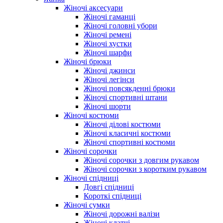
Жіночі аксесуари
Жіночі гаманці
Жіночі головні убори
Жіночі ремені
Жіночі хустки
Жіночі шарфи
Жіночі брюки
Жіночі джинси
Жіночі легінси
Жіночі повсякденні брюки
Жіночі спортивні штани
Жіночі шорти
Жіночі костюми
Жіночі ділові костюми
Жіночі класичні костюми
Жіночі спортивні костюми
Жіночі сорочки
Жіночі сорочки з довгим рукавом
Жіночі сорочки з коротким рукавом
Жіночі спідниці
Довгі спідниці
Короткі спідниці
Жіночі сумки
Жіночі дорожні валізи
Жіночі клатчі