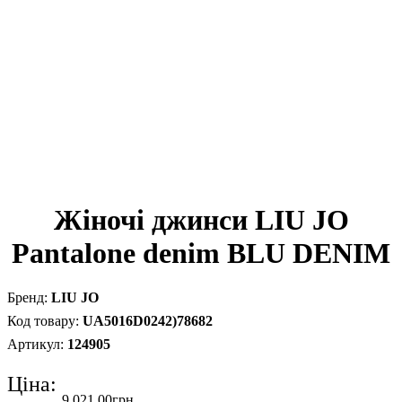
Жіночі джинси LIU JO
Pantalone denim BLU DENIM
LIU JO
UA5016D0242)78682
124905
Ціна:
9 021
.
00
грн