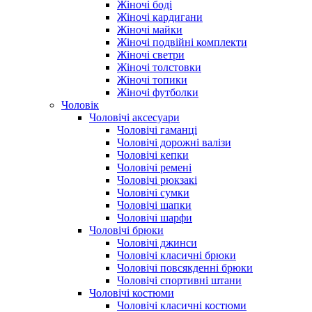
Жіночі боді
Жіночі кардигани
Жіночі майки
Жіночі подвійні комплекти
Жіночі светри
Жіночі толстовки
Жіночі топики
Жіночі футболки
Чоловік
Чоловічі аксесуари
Чоловічі гаманці
Чоловічі дорожні валізи
Чоловічі кепки
Чоловічі ремені
Чоловічі рюкзакі
Чоловічі сумки
Чоловічі шапки
Чоловічі шарфи
Чоловічі брюки
Чоловічі джинси
Чоловічі класичні брюки
Чоловічі повсякденні брюки
Чоловічі спортивні штани
Чоловічі костюми
Чоловічі класичні костюми