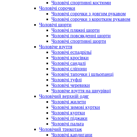
Чоловічі спортивні костюми
Чоловічі сорочки
Чоловічі сорочки з довгим рукавом
Чоловічі сорочки з коротким рукавом
Чоловічі шорти
Чоловічі пляжні шорти
Чоловічі повсякденні шорти
Чоловічі спортивні шорти
Чоловіче взуття
Чоловічі еспадрільї
Чоловічі кросівки
Чоловічі сандалі
Чоловічі сліпони
Чоловічі тапочки і шльопанці
Чоловічі туфлі
Чоловічі черевики
Чоловіче взуття на шнурівці
Чоловічий верхній одяг
Чоловічі жилети
Чоловічі зимові куртки
Чоловічі куртки
Чоловічі піджаки
Чоловічі пальта
Чоловічий трикотаж
Чоловічі кардигани