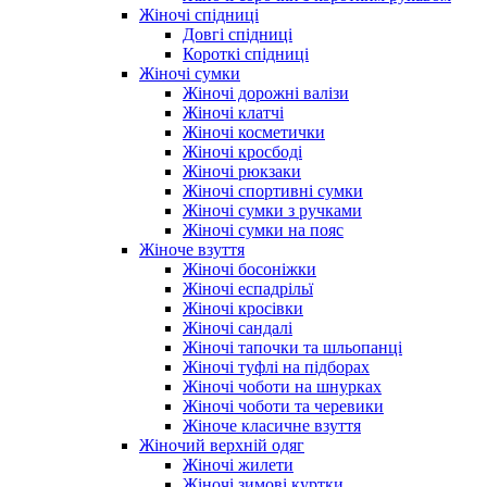
Жіночі спідниці
Довгі спідниці
Короткі спідниці
Жіночі сумки
Жіночі дорожні валізи
Жіночі клатчі
Жіночі косметички
Жіночі кросбоді
Жіночі рюкзаки
Жіночі спортивні сумки
Жіночі сумки з ручками
Жіночі сумки на пояс
Жіноче взуття
Жіночі босоніжки
Жіночі еспадрільї
Жіночі кросівки
Жіночі сандалі
Жіночі тапочки та шльопанці
Жіночі туфлі на підборах
Жіночі чоботи на шнурках
Жіночі чоботи та черевики
Жіноче класичне взуття
Жіночий верхній одяг
Жіночі жилети
Жіночі зимові куртки