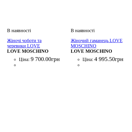
Жіночі чоботи та
Жіночий гаманець LOVE
черевики LOVE
MOSCHINO
MOSCHINO ST.TTOD
LOVE MOSCHINO
PORTAFOGLIO BLU
LOVE MOSCHINO
NERO
9 700
.
00
грн
4 995
.
50
грн
Ціна:
Ціна: