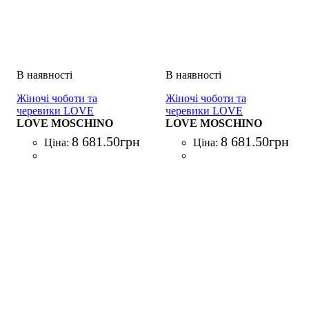
Жіночі чоботи та
Жіночі чоботи та
черевики LOVE
черевики LOVE
MOSCHINO ST.TTOD
LOVE MOSCHINO
MOSCHINO ST.TTOD
LOVE MOSCHINO
NERO
ARGENTO
8 681
.
50
грн
8 681
.
50
грн
Ціна:
Ціна: