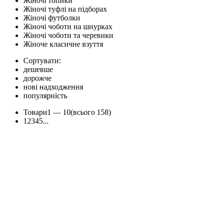
Жіночі топики
Жіночі туфлі на підборах
Жіночі футболки
Жіночі чоботи на шнурках
Жіночі чоботи та черевики
Жіноче класичне взуття
Сортувати:
дешевше
дорожче
нові надходження
популярність
Товари
1 —
10
(всього 158)
1
2
3
4
5
...