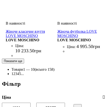
Жіноче класичне взуття
Жіноча футболка LOVE
LOVE MOSCHINO
MOSCHINO
SCARPA NERO
LOVE MOSCHINO
MAGLIETTA
LOVE MOSCHINO
ARANCIONE
Ціна:
4 995
.
50
грн
Ціна:
10 233
.
50
грн
Показати ще
Товари
1 —
10
(всього 158)
1
2
3
4
5
...
Фільтр
Ціна