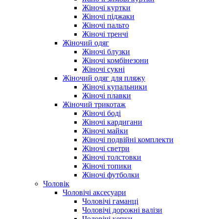
Жіночі куртки
Жіночі піджаки
Жіночі пальто
Жіночі тренчі
Жіночий одяг
Жіночі блузки
Жіночі комбінезони
Жіночі сукні
Жіночий одяг для пляжу
Жіночі купальники
Жіночі плавки
Жіночий трикотаж
Жіночі боді
Жіночі кардигани
Жіночі майки
Жіночі подвійні комплекти
Жіночі светри
Жіночі толстовки
Жіночі топики
Жіночі футболки
Чоловік
Чоловічі аксесуари
Чоловічі гаманці
Чоловічі дорожні валізи
Чоловічі кепки