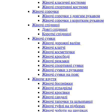
Жіночі класичні костюми
Жіночі спортивні костюми
Жіночі сорочки
Жіночі сорочки з довгим рукавом
Жіночі сорочки з коротким рукавом
Жіночі спідниці
Довгі спідниці
Короткі спідниці
Жіночі сумки
Жіночі дорожні валізи
Жіночі клатчі
Жіночі косметички
Жіночі кросбоді
Жіночі рюкзаки
Жіночі спортивні сумки
Жіночі сумки з ручками
Жіночі сумки на пояс
Жіноче взуття
Жіночі босоніжки
Жіночі еспадрільї
Жіночі кросівки
Жіночі сандалі
Жіночі тапочки та шльопанці
Жіночі туфлі на підборах
Жіночі чоботи на шнурках