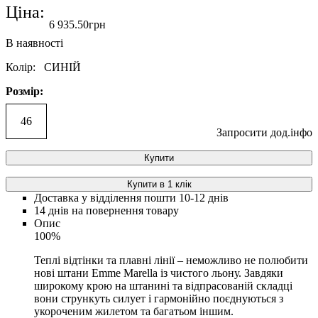
Ціна:
6 935
.
50
грн
Колір:
СИНІЙ
Розмір:
46
Запросити дод.інфо
Купити
Купити в 1 клік
Доставка у відділення пошти 10-12 днів
14 днів на повернення товару
Опис
100%
Теплі відтінки та плавні лінії – неможливо не полюбити
нові штани Emme Marella із чистого льону. Завдяки
широкому крою на штанині та відпрасованій складці
вони стрункуть силует і гармонійно поєднуються з
укороченим жилетом та багатьом іншим.