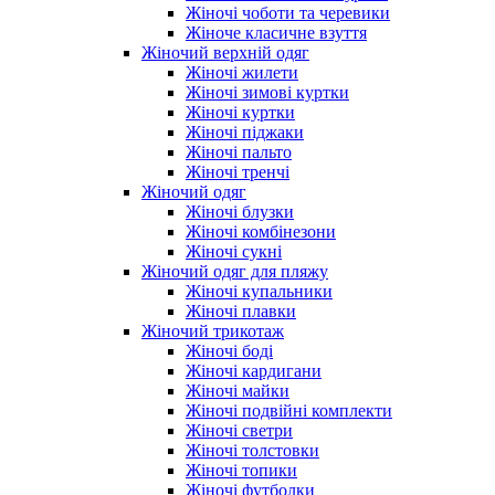
Жіночі чоботи та черевики
Жіноче класичне взуття
Жіночий верхній одяг
Жіночі жилети
Жіночі зимові куртки
Жіночі куртки
Жіночі піджаки
Жіночі пальто
Жіночі тренчі
Жіночий одяг
Жіночі блузки
Жіночі комбінезони
Жіночі сукні
Жіночий одяг для пляжу
Жіночі купальники
Жіночі плавки
Жіночий трикотаж
Жіночі боді
Жіночі кардигани
Жіночі майки
Жіночі подвійні комплекти
Жіночі светри
Жіночі толстовки
Жіночі топики
Жіночі футболки