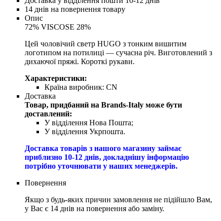
Доставка у відділення пошти 10-12 днів
14 днів на повернення товару
Опис
72% VISCOSE 28%
Цей чоловічий светр HUGO з тонким вишитим
логотипом на потилиці — сучасна річ. Виготовлений з
дихаючої пряжі. Короткі рукави.
Характеристики:
Країна виробник:
CN
Доставка
Товар, придбаний на Brands-Italy може бути
доставлений:
У відділення Нова Пошта;
У відділення Укрпошта.
Доставка товарів з нашого магазину займає
приблизно 10-12 днів, докладнішу інформацію
потрібно уточнювати у наших менеджерів.
Повернення
Якщо з будь-яких причин замовлення не підійшло Вам,
у Вас є 14 днів на повернення або заміну.