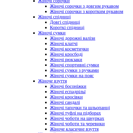
Жіночі сорочки
Жіночі сорочки з довгим рукавом
Жіночі сорочки з коротким рукавом
Жіночі спідниці
Довгі спідниці
Короткі спідниці
Жіночі сумки
Жіночі дорожні валізи
Жіночі клатчі
Жіночі косметички
Жіночі кросбоді
Жіночі рюкзаки
Жіночі спортивні сумки
Жіночі сумки з ручками
Жіночі сумки на пояс
Жіноче взуття
Жіночі босоніжки
Жіночі еспадрільї
Жіночі кросівки
Жіночі сандалі
Жіночі тапочки та шльопанці
Жіночі туфлі на підборах
Жіночі чоботи на шнурках
Жіночі чоботи та черевики
Жіноче класичне взуття