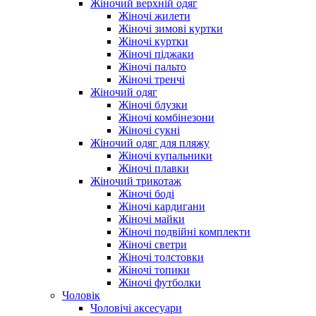
Жіночий верхній одяг
Жіночі жилети
Жіночі зимові куртки
Жіночі куртки
Жіночі піджаки
Жіночі пальто
Жіночі тренчі
Жіночий одяг
Жіночі блузки
Жіночі комбінезони
Жіночі сукні
Жіночий одяг для пляжу
Жіночі купальники
Жіночі плавки
Жіночий трикотаж
Жіночі боді
Жіночі кардигани
Жіночі майки
Жіночі подвійні комплекти
Жіночі светри
Жіночі толстовки
Жіночі топики
Жіночі футболки
Чоловік
Чоловічі аксесуари