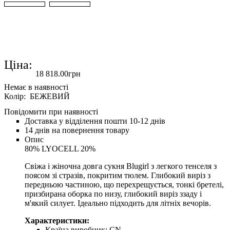
Ціна:
18 818
.
00
грн
Колір: БЕЖЕВИЙ
Повідомити при наявності
Доставка у відділення пошти 10-12 днів
14 днів на повернення товару
Опис
80% LYOCELL 20%
Свіжа і жіночна довга сукня Blugirl з легкого тенселя з
поясом зі стразів, покритим тюлем. Глибокий виріз з
передньою частиною, що перехрещується, тонкі бретелі,
призбирана оборка по низу, глибокий виріз ззаду і
м'який силует. Ідеально підходить для літніх вечорів.
Характеристики:
Країна виробник:
CN