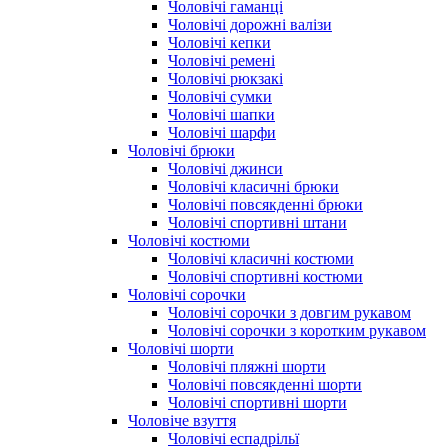
Чоловічі гаманці
Чоловічі дорожні валізи
Чоловічі кепки
Чоловічі ремені
Чоловічі рюкзакі
Чоловічі сумки
Чоловічі шапки
Чоловічі шарфи
Чоловічі брюки
Чоловічі джинси
Чоловічі класичні брюки
Чоловічі повсякденні брюки
Чоловічі спортивні штани
Чоловічі костюми
Чоловічі класичні костюми
Чоловічі спортивні костюми
Чоловічі сорочки
Чоловічі сорочки з довгим рукавом
Чоловічі сорочки з коротким рукавом
Чоловічі шорти
Чоловічі пляжні шорти
Чоловічі повсякденні шорти
Чоловічі спортивні шорти
Чоловіче взуття
Чоловічі еспадрільї