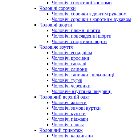
Чоловічі спортивні костюми
Чоловічі сорочки
Чоловічі сорочки з довгим рукавом
Чоловічі сорочки з коротким рукавом
Чоловічі шорти
Чоловічі пляжні шорти
Чоловічі повсякденні шорти
Чоловічі спортивні шорти
Чоловіче взуття
Чоловічі еспадрільї
Чоловічі кросівки
Чоловічі сандалі
Чоловічі сліпони
Чоловічі тапочки і шльопанці
Чоловічі туфлі
Чоловічі черевики
Чоловіче взуття на шнурівці
Чоловічий верхній одяг
Чоловічі жилети
Чоловічі зимові куртки
Чоловічі куртки
Чоловічі піджаки
Чоловічі пальта
Чоловічий трикотаж
Чоловічі кардигани