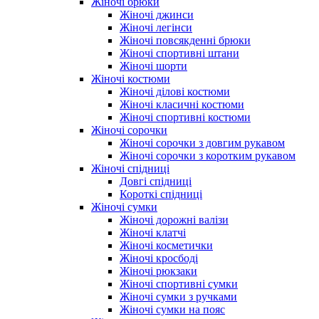
Жіночі брюки
Жіночі джинси
Жіночі легінси
Жіночі повсякденні брюки
Жіночі спортивні штани
Жіночі шорти
Жіночі костюми
Жіночі ділові костюми
Жіночі класичні костюми
Жіночі спортивні костюми
Жіночі сорочки
Жіночі сорочки з довгим рукавом
Жіночі сорочки з коротким рукавом
Жіночі спідниці
Довгі спідниці
Короткі спідниці
Жіночі сумки
Жіночі дорожні валізи
Жіночі клатчі
Жіночі косметички
Жіночі кросбоді
Жіночі рюкзаки
Жіночі спортивні сумки
Жіночі сумки з ручками
Жіночі сумки на пояс