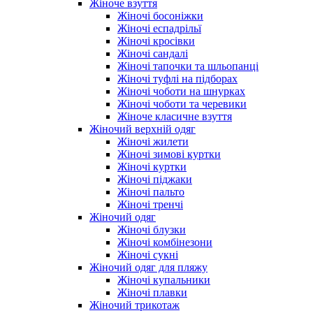
Жіноче взуття
Жіночі босоніжки
Жіночі еспадрільї
Жіночі кросівки
Жіночі сандалі
Жіночі тапочки та шльопанці
Жіночі туфлі на підборах
Жіночі чоботи на шнурках
Жіночі чоботи та черевики
Жіноче класичне взуття
Жіночий верхній одяг
Жіночі жилети
Жіночі зимові куртки
Жіночі куртки
Жіночі піджаки
Жіночі пальто
Жіночі тренчі
Жіночий одяг
Жіночі блузки
Жіночі комбінезони
Жіночі сукні
Жіночий одяг для пляжу
Жіночі купальники
Жіночі плавки
Жіночий трикотаж