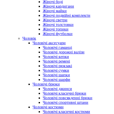
Жіночі боді
Жіночі кардигани
Жіночі майки
Жіночі подвійні комплекти
Жіночі светри
Жіночі толстовки
Жіночі топики
Жіночі футболки
Чоловік
Чоловічі аксесуари
Чоловічі гаманці
Чоловічі дорожні валізи
Чоловічі кепки
Чоловічі ремені
Чоловічі рюкзакі
Чоловічі сумки
Чоловічі шапки
Чоловічі шарфи
Чоловічі брюки
Чоловічі джинси
Чоловічі класичні брюки
Чоловічі повсякденні брюки
Чоловічі спортивні штани
Чоловічі костюми
Чоловічі класичні костюми