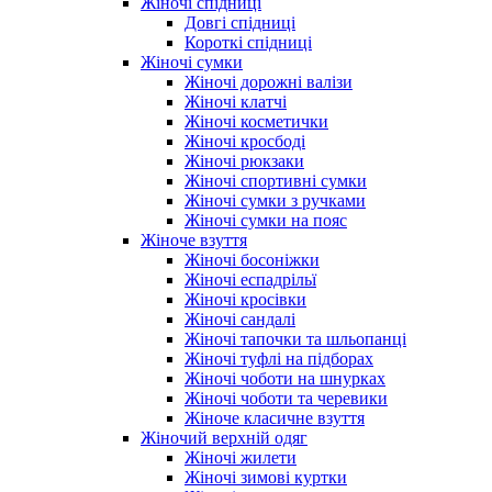
Жіночі спідниці
Довгі спідниці
Короткі спідниці
Жіночі сумки
Жіночі дорожні валізи
Жіночі клатчі
Жіночі косметички
Жіночі кросбоді
Жіночі рюкзаки
Жіночі спортивні сумки
Жіночі сумки з ручками
Жіночі сумки на пояс
Жіноче взуття
Жіночі босоніжки
Жіночі еспадрільї
Жіночі кросівки
Жіночі сандалі
Жіночі тапочки та шльопанці
Жіночі туфлі на підборах
Жіночі чоботи на шнурках
Жіночі чоботи та черевики
Жіноче класичне взуття
Жіночий верхній одяг
Жіночі жилети
Жіночі зимові куртки