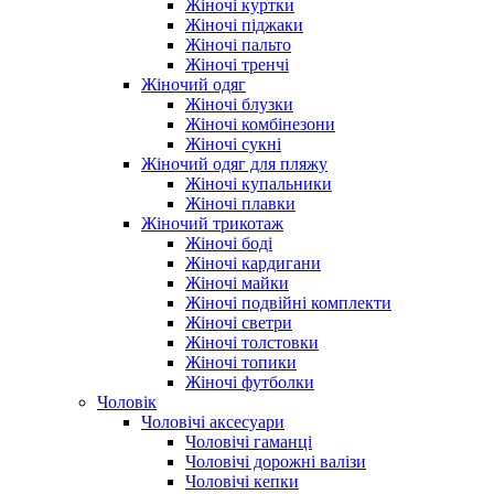
Жіночі куртки
Жіночі піджаки
Жіночі пальто
Жіночі тренчі
Жіночий одяг
Жіночі блузки
Жіночі комбінезони
Жіночі сукні
Жіночий одяг для пляжу
Жіночі купальники
Жіночі плавки
Жіночий трикотаж
Жіночі боді
Жіночі кардигани
Жіночі майки
Жіночі подвійні комплекти
Жіночі светри
Жіночі толстовки
Жіночі топики
Жіночі футболки
Чоловік
Чоловічі аксесуари
Чоловічі гаманці
Чоловічі дорожні валізи
Чоловічі кепки