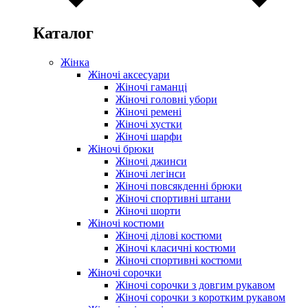
Каталог
Жінка
Жіночі аксесуари
Жіночі гаманці
Жіночі головні убори
Жіночі ремені
Жіночі хустки
Жіночі шарфи
Жіночі брюки
Жіночі джинси
Жіночі легінси
Жіночі повсякденні брюки
Жіночі спортивні штани
Жіночі шорти
Жіночі костюми
Жіночі ділові костюми
Жіночі класичні костюми
Жіночі спортивні костюми
Жіночі сорочки
Жіночі сорочки з довгим рукавом
Жіночі сорочки з коротким рукавом