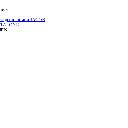
всякденні штани JACOB
NTALONE
HEN