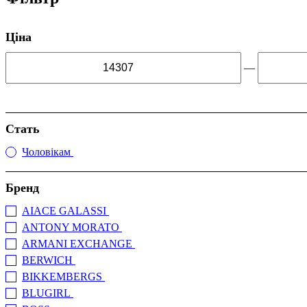
Ціна
—
Стать
Чоловікам
(10)
Бренд
AIACE GALASSI
(+12)
ANTONY MORATO
(+62)
ARMANI EXCHANGE
(+40)
BERWICH
(+31)
BIKKEMBERGS
(+2)
BLUGIRL
(+1)