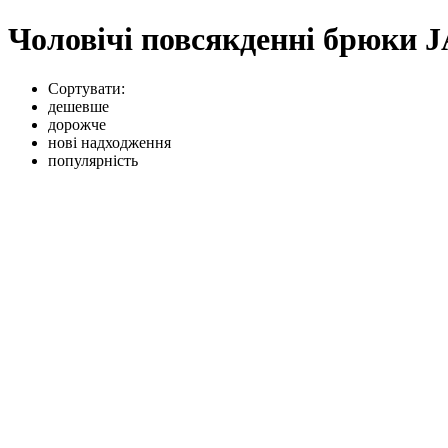
Чоловічі повсякденні брюк
Сортувати:
дешевше
дорожче
нові надходження
популярність