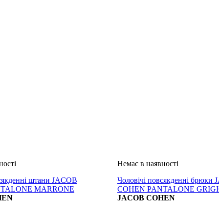
всякденні штани JACOB
Чоловічі повсякденні брюки
NTALONE MARRONE
COHEN PANTALONE GRIG
HEN
JACOB COHEN