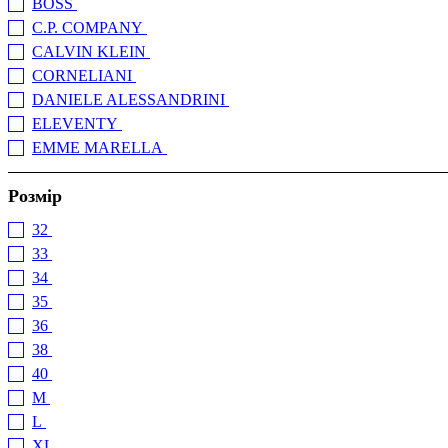
BOSS
(+27)
C.P. COMPANY
(+5)
CALVIN KLEIN
(+3)
CORNELIANI
(+3)
DANIELE ALESSANDRINI
(+2)
ELEVENTY
(+22)
EMME MARELLA
(+1)
EMPORIO ARMANI
(+30)
Розмір
ETRO
(+13)
GUESS JEANS
(+18)
32
(2)
HARMONT & BLAINE
(+4)
33
(3)
HUGO BOSS
(+7)
34
(3)
JACOB COHEN
35
(2)
JECKERSON
(+17)
36
(3)
KOCCA
(+1)
38
(2)
LIU JO
(+16)
40
(2)
MARELLA
(+1)
M
(7)
MAX MARA
(+1)
L
(6)
MOOSE KNUCKLES
(+1)
XL
(7)