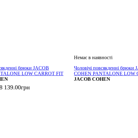
всякденні брюки JACOB
Чоловічі повсякденні брюки
TALONE LOW CARROT FIT
COHEN PANTALONE LOW 
U
HEN
DANIEL BLU DENIM
JACOB COHEN
8 139
.
00
грн