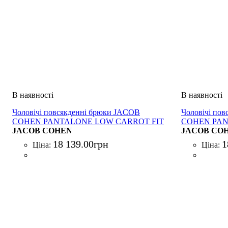
Чоловічі повсякденні брюки JACOB
Чоловічі по
COHEN PANTALONE LOW CARROT FIT
COHEN PAN
DANIEL TAUPE
JACOB COHEN
DANIEL BL
JACOB CO
18 139
.
00
грн
1
Ціна:
Ціна: