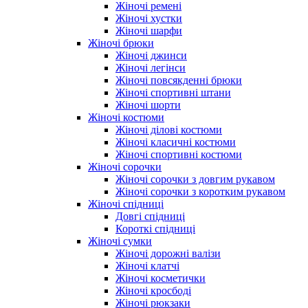
Жіночі ремені
Жіночі хустки
Жіночі шарфи
Жіночі брюки
Жіночі джинси
Жіночі легінси
Жіночі повсякденні брюки
Жіночі спортивні штани
Жіночі шорти
Жіночі костюми
Жіночі ділові костюми
Жіночі класичні костюми
Жіночі спортивні костюми
Жіночі сорочки
Жіночі сорочки з довгим рукавом
Жіночі сорочки з коротким рукавом
Жіночі спідниці
Довгі спідниці
Короткі спідниці
Жіночі сумки
Жіночі дорожні валізи
Жіночі клатчі
Жіночі косметички
Жіночі кросбоді
Жіночі рюкзаки