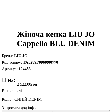
Жіноча кепка LIU JO
Cappello BLU DENIM
LIU JO
TA5289F0960)00770
124458
Ціна:
2 522
.
00
грн
Колір: СИНІЙ DENIM
Запросити дод.інфо