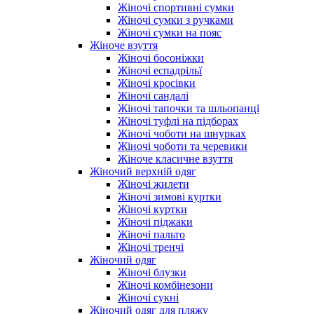
Жіночі спортивні сумки
Жіночі сумки з ручками
Жіночі сумки на пояс
Жіноче взуття
Жіночі босоніжки
Жіночі еспадрільї
Жіночі кросівки
Жіночі сандалі
Жіночі тапочки та шльопанці
Жіночі туфлі на підборах
Жіночі чоботи на шнурках
Жіночі чоботи та черевики
Жіноче класичне взуття
Жіночий верхній одяг
Жіночі жилети
Жіночі зимові куртки
Жіночі куртки
Жіночі піджаки
Жіночі пальто
Жіночі тренчі
Жіночий одяг
Жіночі блузки
Жіночі комбінезони
Жіночі сукні
Жіночий одяг для пляжу