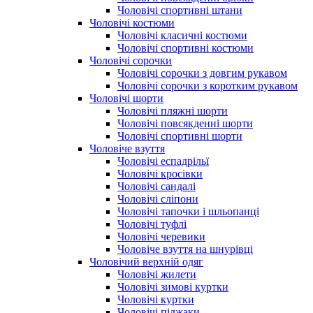
Чоловічі спортивні штани
Чоловічі костюми
Чоловічі класичні костюми
Чоловічі спортивні костюми
Чоловічі сорочки
Чоловічі сорочки з довгим рукавом
Чоловічі сорочки з коротким рукавом
Чоловічі шорти
Чоловічі пляжні шорти
Чоловічі повсякденні шорти
Чоловічі спортивні шорти
Чоловіче взуття
Чоловічі еспадрільї
Чоловічі кросівки
Чоловічі сандалі
Чоловічі сліпони
Чоловічі тапочки і шльопанці
Чоловічі туфлі
Чоловічі черевики
Чоловіче взуття на шнурівці
Чоловічий верхній одяг
Чоловічі жилети
Чоловічі зимові куртки
Чоловічі куртки
Чоловічі піджаки