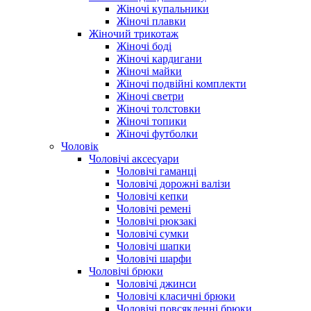
Жіночі купальники
Жіночі плавки
Жіночий трикотаж
Жіночі боді
Жіночі кардигани
Жіночі майки
Жіночі подвійні комплекти
Жіночі светри
Жіночі толстовки
Жіночі топики
Жіночі футболки
Чоловік
Чоловічі аксесуари
Чоловічі гаманці
Чоловічі дорожні валізи
Чоловічі кепки
Чоловічі ремені
Чоловічі рюкзакі
Чоловічі сумки
Чоловічі шапки
Чоловічі шарфи
Чоловічі брюки
Чоловічі джинси
Чоловічі класичні брюки
Чоловічі повсякденні брюки