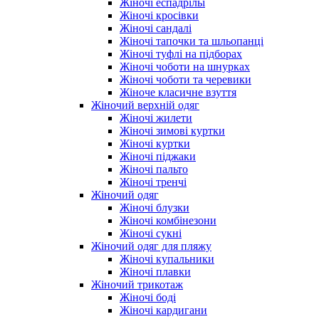
Жіночі еспадрільї
Жіночі кросівки
Жіночі сандалі
Жіночі тапочки та шльопанці
Жіночі туфлі на підборах
Жіночі чоботи на шнурках
Жіночі чоботи та черевики
Жіноче класичне взуття
Жіночий верхній одяг
Жіночі жилети
Жіночі зимові куртки
Жіночі куртки
Жіночі піджаки
Жіночі пальто
Жіночі тренчі
Жіночий одяг
Жіночі блузки
Жіночі комбінезони
Жіночі сукні
Жіночий одяг для пляжу
Жіночі купальники
Жіночі плавки
Жіночий трикотаж
Жіночі боді
Жіночі кардигани