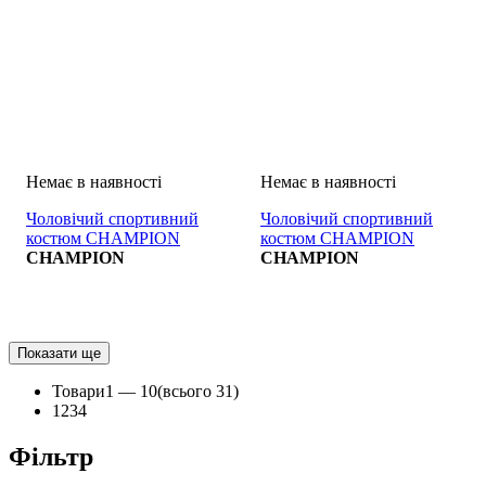
Чоловічий спортивний
Чоловічий спортивний
костюм CHAMPION
костюм CHAMPION
TUTA
CHAMPION
TUTA
CHAMPION
Показати ще
Товари
1 —
10
(всього 31)
1
2
3
4
Фільтр