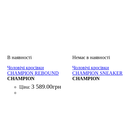
Чоловічі кросівки
Чоловічі кросівки
CHAMPION REBOUND
CHAMPION SNEAKER
2.0 MID Mid Cut Shoe
CHAMPION
CHAMPION
GRIGIO
3 589
.
00
грн
Ціна: