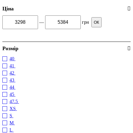
Ціна
—
грн
ОК
Розмір
40
(3)
41
(11)
42
(10)
43
(13)
44
(14)
45
(10)
47.5
(1)
XS
(5)
S
(14)
M
(12)
L
(14)