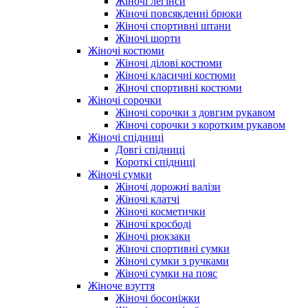
Жіночі легінси
Жіночі повсякденні брюки
Жіночі спортивні штани
Жіночі шорти
Жіночі костюми
Жіночі ділові костюми
Жіночі класичні костюми
Жіночі спортивні костюми
Жіночі сорочки
Жіночі сорочки з довгим рукавом
Жіночі сорочки з коротким рукавом
Жіночі спідниці
Довгі спідниці
Короткі спідниці
Жіночі сумки
Жіночі дорожні валізи
Жіночі клатчі
Жіночі косметички
Жіночі кросбоді
Жіночі рюкзаки
Жіночі спортивні сумки
Жіночі сумки з ручками
Жіночі сумки на пояс
Жіноче взуття
Жіночі босоніжки