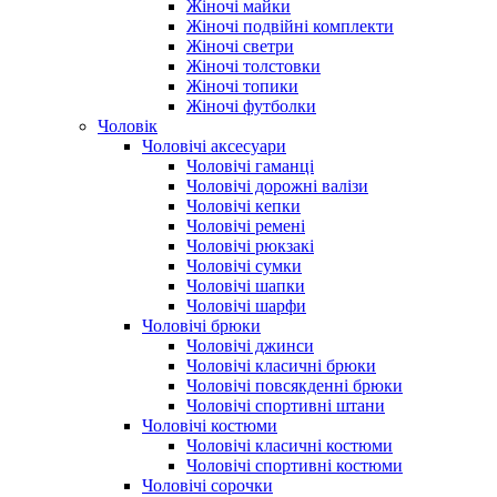
Жіночі майки
Жіночі подвійні комплекти
Жіночі светри
Жіночі толстовки
Жіночі топики
Жіночі футболки
Чоловік
Чоловічі аксесуари
Чоловічі гаманці
Чоловічі дорожні валізи
Чоловічі кепки
Чоловічі ремені
Чоловічі рюкзакі
Чоловічі сумки
Чоловічі шапки
Чоловічі шарфи
Чоловічі брюки
Чоловічі джинси
Чоловічі класичні брюки
Чоловічі повсякденні брюки
Чоловічі спортивні штани
Чоловічі костюми
Чоловічі класичні костюми
Чоловічі спортивні костюми
Чоловічі сорочки