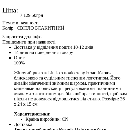
Ціна:
7 129
.
50
грн
Колір: СВІТЛО БЛАКИТНИЙ
Запросити дод.інфо
Повідомити при наявності
Доставка у відділення пошти 10-12 днів
14 днів на повернення товару
Опис
100%
Жіночий рюкзак Liu Jo з поліестеру із застібкою-
блискавкою та суцільним тисненим логотипом. Його
дизайн збагачений знімним шармом, практичними
кишенями на блискавці і регульованими тканинними
лямками з логотипом для більшої практичності, щоб вам
ніколи не довелося відмовлятися від стилю. Розміри: 36
x 24 x 15 см
Характеристики:
Країна виробник:
CN
Доставка
Товар, придбаний на Brands-Italy може бути