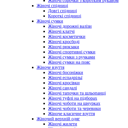
Жіночі сорочки з коротким рукавом
Жіночі спідниці
Довгі спідниці
Короткі спідниці
Жіночі сумки
Жіночі дорожні валізи
Жіночі клатчі
Жіночі косметички
Жіночі кросбоді
Жіночі рюкзаки
Жіночі спортивні сумки
Жіночі сумки з ручками
Жіночі сумки на пояс
Жіноче взуття
Жіночі босоніжки
Жіночі еспадрільї
Жіночі кросівки
Жіночі сандалі
Жіночі тапочки та шльопанці
Жіночі туфлі на підборах
Жіночі чоботи на шнурках
Жіночі чоботи та черевики
Жіноче класичне взуття
Жіночий верхній одяг
Жіночі жилети