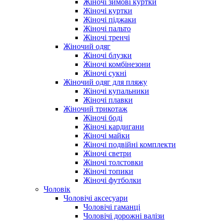
Жіночі зимові куртки
Жіночі куртки
Жіночі піджаки
Жіночі пальто
Жіночі тренчі
Жіночий одяг
Жіночі блузки
Жіночі комбінезони
Жіночі сукні
Жіночий одяг для пляжу
Жіночі купальники
Жіночі плавки
Жіночий трикотаж
Жіночі боді
Жіночі кардигани
Жіночі майки
Жіночі подвійні комплекти
Жіночі светри
Жіночі толстовки
Жіночі топики
Жіночі футболки
Чоловік
Чоловічі аксесуари
Чоловічі гаманці
Чоловічі дорожні валізи