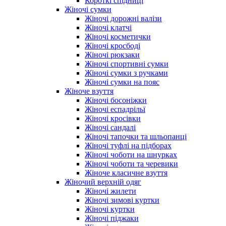
Короткі спідниці
Жіночі сумки
Жіночі дорожні валізи
Жіночі клатчі
Жіночі косметички
Жіночі кросбоді
Жіночі рюкзаки
Жіночі спортивні сумки
Жіночі сумки з ручками
Жіночі сумки на пояс
Жіноче взуття
Жіночі босоніжки
Жіночі еспадрільї
Жіночі кросівки
Жіночі сандалі
Жіночі тапочки та шльопанці
Жіночі туфлі на підборах
Жіночі чоботи на шнурках
Жіночі чоботи та черевики
Жіноче класичне взуття
Жіночий верхній одяг
Жіночі жилети
Жіночі зимові куртки
Жіночі куртки
Жіночі піджаки