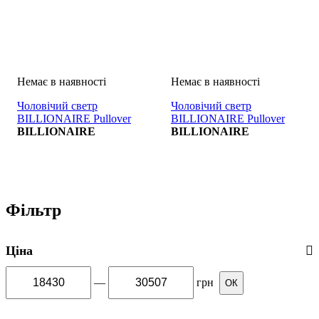
Чоловічий светр
Чоловічий светр
BILLIONAIRE Pullover
BILLIONAIRE Pullover
Round Neck LS Crest BLU
BILLIONAIRE
Round Neck LS Double B
BILLIONAIRE
BORDEAUX
Фільтр
Ціна
—
грн
ОК