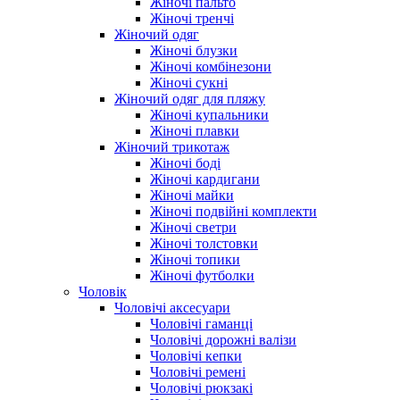
Жіночі пальто
Жіночі тренчі
Жіночий одяг
Жіночі блузки
Жіночі комбінезони
Жіночі сукні
Жіночий одяг для пляжу
Жіночі купальники
Жіночі плавки
Жіночий трикотаж
Жіночі боді
Жіночі кардигани
Жіночі майки
Жіночі подвійні комплекти
Жіночі светри
Жіночі толстовки
Жіночі топики
Жіночі футболки
Чоловік
Чоловічі аксесуари
Чоловічі гаманці
Чоловічі дорожні валізи
Чоловічі кепки
Чоловічі ремені
Чоловічі рюкзакі