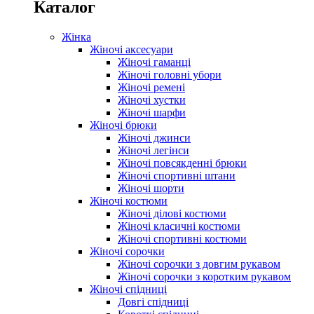
Каталог
Жінка
Жіночі аксесуари
Жіночі гаманці
Жіночі головні убори
Жіночі ремені
Жіночі хустки
Жіночі шарфи
Жіночі брюки
Жіночі джинси
Жіночі легінси
Жіночі повсякденні брюки
Жіночі спортивні штани
Жіночі шорти
Жіночі костюми
Жіночі ділові костюми
Жіночі класичні костюми
Жіночі спортивні костюми
Жіночі сорочки
Жіночі сорочки з довгим рукавом
Жіночі сорочки з коротким рукавом
Жіночі спідниці
Довгі спідниці